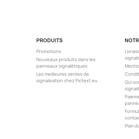
PRODUITS
NOTR
Promotions
Livrai
signal
Nouveaux produits dans les
panneaux signalétiques
Mentio
Les meilleures ventes de
Condit
signalisation chez Pictext.eu
Qui so
signal
Paieme
pannea
Formul
contac
Plan d