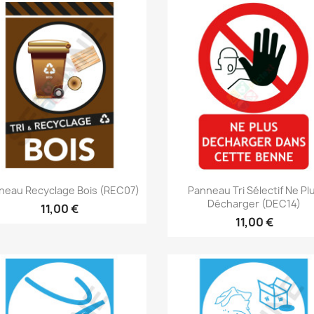
Aperçu rapide
Aperçu rapide


neau Recyclage Bois (REC07)
Panneau Tri Sélectif Ne Pl
Décharger (DEC14)
11,00 €
11,00 €