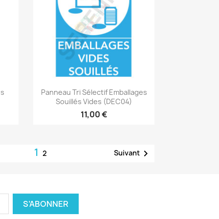
Aperçu rapide

es
Panneau Tri Sélectif Emballages
Souillés Vides (DEC04)
11,00 €
1

Suivant
2