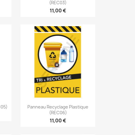
(REC03)
11,00 €
Aperçu rapide

C05)
Panneau Recyclage Plastique
(REC06)
11,00 €