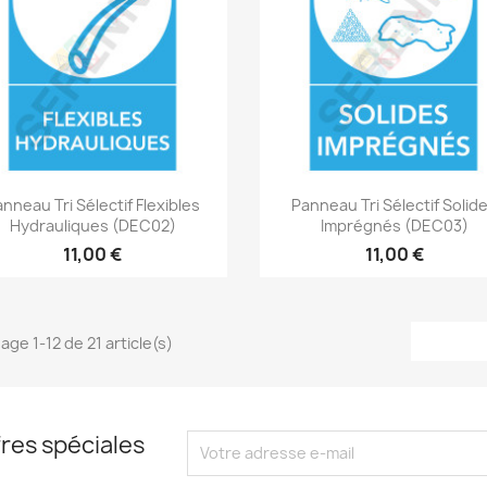
Aperçu rapide
Aperçu rapide


nneau Tri Sélectif Flexibles
Panneau Tri Sélectif Solid
Hydrauliques (DEC02)
Imprégnés (DEC03)
11,00 €
11,00 €
age 1-12 de 21 article(s)
res spéciales