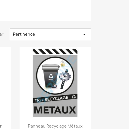

ar :
Pertinence
Aperçu rapide

r
Panneau Recyclage Métaux