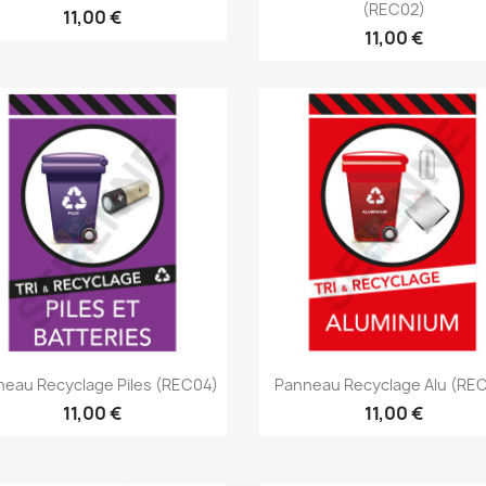
(REC02)
11,00 €
11,00 €
Aperçu rapide
Aperçu rapide


eau Recyclage Piles (REC04)
Panneau Recyclage Alu (RE
11,00 €
11,00 €