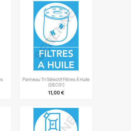
Aperçu rapide

us
Panneau Tri Sélectif Filtres À Huile
(DEC01)
11,00 €