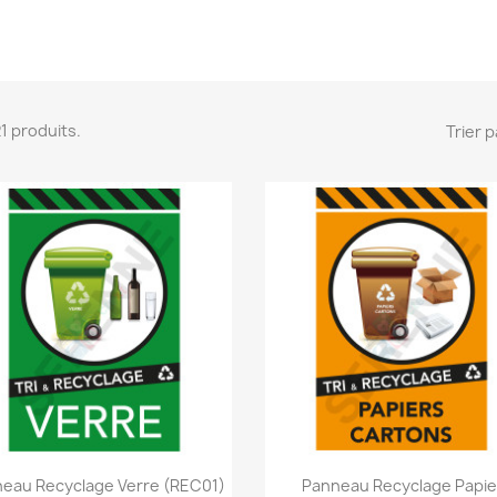
 21 produits.
Trier p
Aperçu rapide
Aperçu rapide


eau Recyclage Verre (REC01)
Panneau Recyclage Papie