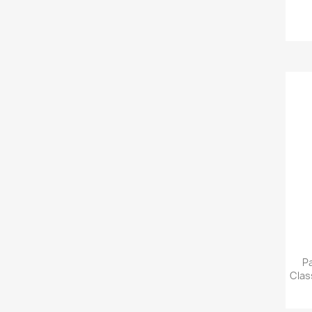
P
Clas