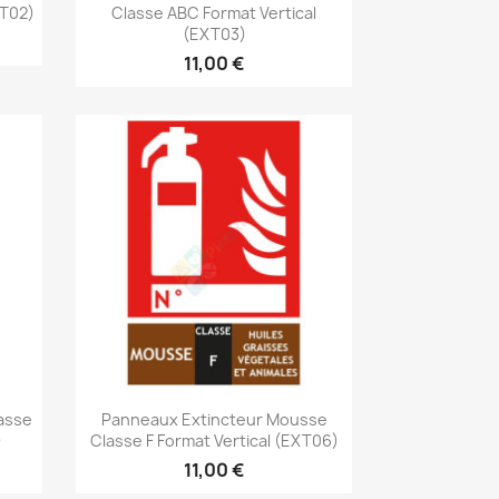
XT02)
Classe ABC Format Vertical
(EXT03)
11,00 €
Aperçu rapide

asse
Panneaux Extincteur Mousse
)
Classe F Format Vertical (EXT06)
11,00 €