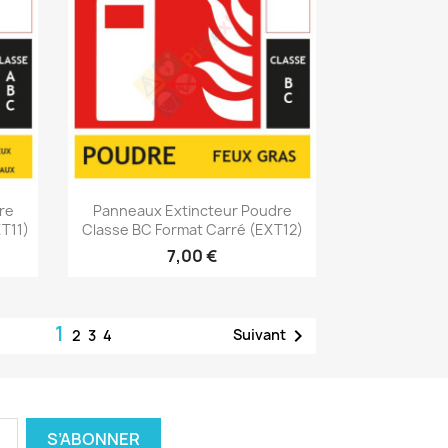
Aperçu rapide

re
Panneaux Extincteur Poudre
T11)
Classe BC Format Carré (EXT12)
7,00 €
1

Suivant
2
3
4