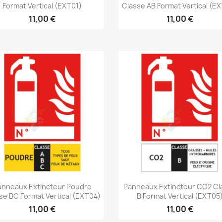
Format Vertical (EXT01)
Classe AB Format Vertical (E
11,00 €
11,00 €
Aperçu rapide
Aperçu rapide


anneaux Extincteur Poudre
Panneaux Extincteur CO2 Cl
se BC Format Vertical (EXT04)
B Format Vertical (EXT05
11,00 €
11,00 €