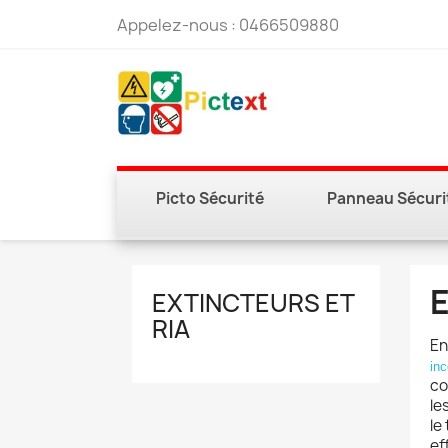
Appelez-nous :
0466509880
Picto Sécurité
Panneau Sécuri
E
EXTINCTEURS ET
RIA
En
inc
co
le
le
ef