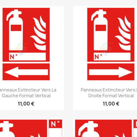
Aperçu rapide
Aperçu rapide


anneaux Extincteur Vers La
Panneaux Extincteur Vers 
Gauche Format Vertical
Droite Format Vertical
11,00 €
11,00 €