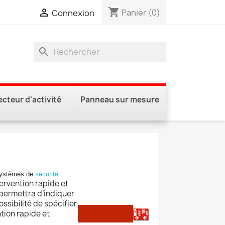
shopping_cart

Panier
(0)
Connexion
search
ecteur d'activité
Panneau sur mesure
ystèmes de
sécurité
tervention rapide et
 permettra d’indiquer
ssibilité de spécifier
ntion rapide et