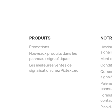
PRODUITS
NOTR
Promotions
Livrai
signal
Nouveaux produits dans les
panneaux signalétiques
Mentio
Les meilleures ventes de
Condit
signalisation chez Pictext.eu
Qui so
signal
Paieme
pannea
Formul
contac
Plan d