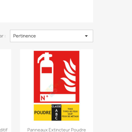

ar :
Pertinence
Aperçu rapide

itif
Panneaux Extincteur Poudre