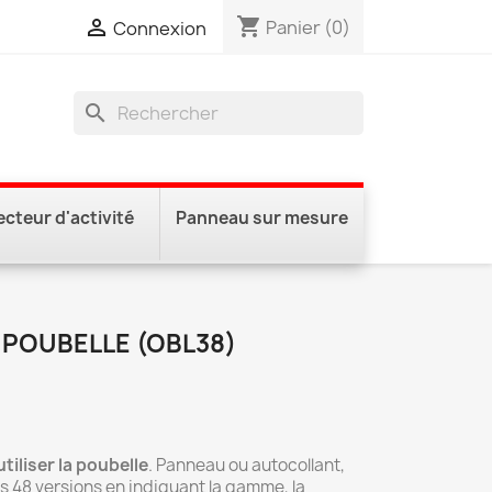
shopping_cart

Panier
(0)
Connexion
search
ecteur d'activité
Panneau sur mesure
A POUBELLE (OBL38)
iliser la poubelle
. Panneau ou autocollant,
s 48 versions en indiquant la gamme, la