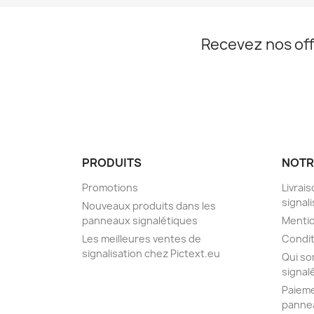
Recevez nos off
PRODUITS
NOTR
Promotions
Livrai
signal
Nouveaux produits dans les
panneaux signalétiques
Mentio
Les meilleures ventes de
Condit
signalisation chez Pictext.eu
Qui so
signal
Paieme
pannea