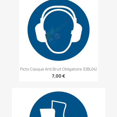
Picto Casque Anti Bruit Obligatoire (OBL04)
7,00 €