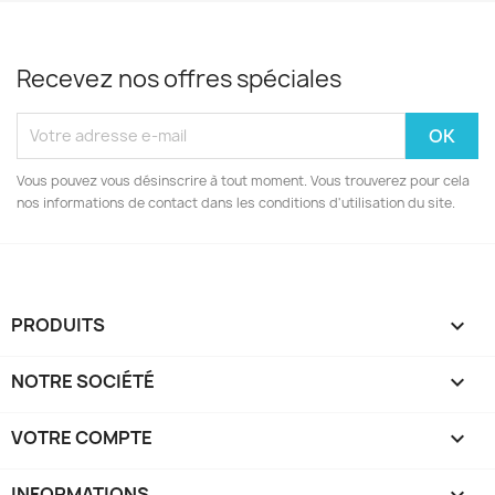
Recevez nos offres spéciales
Vous pouvez vous désinscrire à tout moment. Vous trouverez pour cela
nos informations de contact dans les conditions d'utilisation du site.
PRODUITS

NOTRE SOCIÉTÉ

VOTRE COMPTE

INFORMATIONS
keyboard_arrow_down