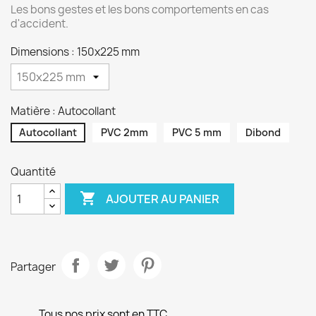
Les bons gestes et les bons comportements en cas
d'accident.
Dimensions : 150x225 mm
Matière : Autocollant
Autocollant
PVC 2mm
PVC 5 mm
Dibond
Quantité

AJOUTER AU PANIER
Partager
Tous nos prix sont en TTC